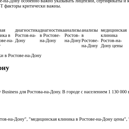
-на-Дону особенно важно указывать лицензии, сертификаты и 
-T факторы критически важны.
ная
диагностика
диагностика
анализы
анализы
медицинская
ика в
Ростов-на-
в Ростове-
Ростов-
в
клиника
ове-на-
Дону
на-Дону
на-Дону
Ростове-
Ростов-на-
у
на-Дону
Дону цены
и в Ростове-на-Дону
ону
usiness для Ростова-на-Дону. В городе с населением 1 130 000
тов-на-Дону", "медицинская клиника в Ростове-на-Дону цены",