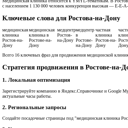
Медицинская клиника относится к YMYL-тематикам. В Ростове
с населением 1 130 000 человек конкуренция высокая — E-E-A
Ключевые слова для Ростова-на-Дону
медицинская
медицинская
медцентр
медцентр
частная
част
клиника
клиника в
Ростов-
в
клиника
клин
Ростов-на-
Ростове-на-
на-Дону
Ростове-
Ростов-на-
Рост
Дону
Дону
на-Дону
Дону
Дон
Всего 16 ключевых фраз для продвижения медицинской клиник
Стратегия продвижения в Ростове-на-Д
1. Локальная оптимизация
Зарегистрируйте компанию в Яндекс.Справочнике и Google My B
актуальные часы работы.
2. Региональные запросы
Создайте посадочные страницы под "медицинская клиника Рос