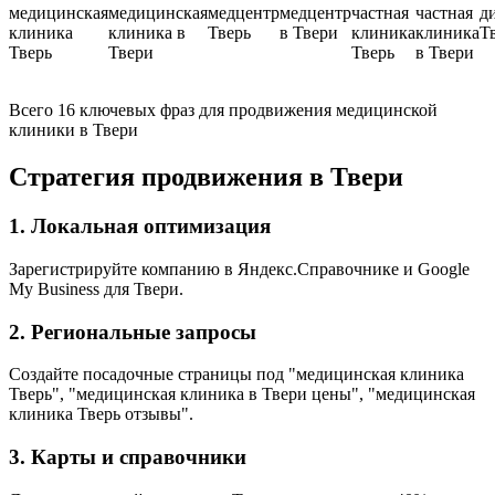
медицинская
медицинская
медцентр
медцентр
частная
частная
д
клиника
клиника в
Тверь
в Твери
клиника
клиника
Т
Тверь
Твери
Тверь
в Твери
Всего 16 ключевых фраз для продвижения медицинской
клиники в Твери
Стратегия продвижения в Твери
1. Локальная оптимизация
Зарегистрируйте компанию в Яндекс.Справочнике и Google
My Business для Твери.
2. Региональные запросы
Создайте посадочные страницы под "медицинская клиника
Тверь", "медицинская клиника в Твери цены", "медицинская
клиника Тверь отзывы".
3. Карты и справочники