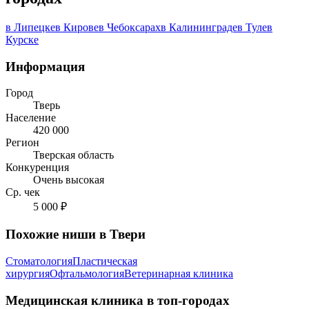
в Липецке
в Кирове
в Чебоксарах
в Калининграде
в Туле
в
Курске
Информация
Город
Тверь
Население
420 000
Регион
Тверская область
Конкуренция
Очень высокая
Ср. чек
5 000 ₽
Похожие ниши в Твери
Стоматология
Пластическая
хирургия
Офтальмология
Ветеринарная клиника
Медицинская клиника в топ-городах