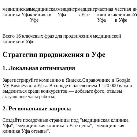
медицинская
медицинская
медцентр
медцентр
частная
частная
д
клиника Уфа
клиника в
Уфа
в Уфе
клиника
клиника
У
Уфе
Уфа
в Уфе
Всего 16 ключевых фраз для продвижения медицинской
клиники в Уфе
Стратегия продвижения в Уфе
1. Локальная оптимизация
Зарегистрируйте компанию в Яндекс.Справочнике и Google
My Business для Уфы. В городе с населением 1 120 000 важно
выделиться среди конкурентов — добавьте фото, отзывы,
актуальные часы работы.
2. Региональные запросы
Создайте посадочные страницы под "медицинская клиника
Уфа", "медицинская клиника в Уфе цены", "медицинская
клиника Уфа отзывы".