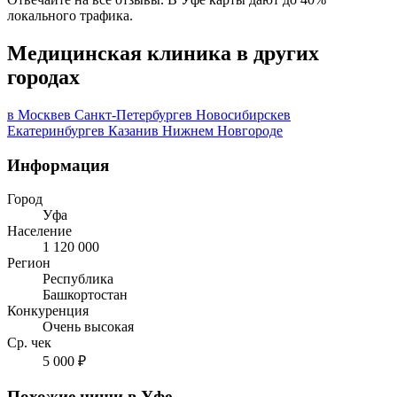
локального трафика.
Медицинская клиника в других
городах
в Москве
в Санкт-Петербурге
в Новосибирске
в
Екатеринбурге
в Казани
в Нижнем Новгороде
Информация
Город
Уфа
Население
1 120 000
Регион
Республика
Башкортостан
Конкуренция
Очень высокая
Ср. чек
5 000 ₽
Похожие ниши в Уфе