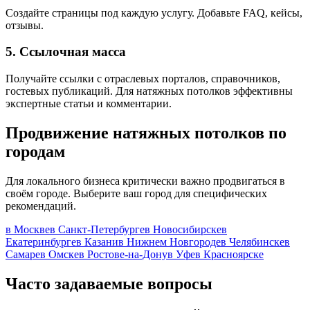
Создайте страницы под каждую услугу. Добавьте FAQ, кейсы,
отзывы.
5. Ссылочная масса
Получайте ссылки с отраслевых порталов, справочников,
гостевых публикаций. Для натяжных потолков эффективны
экспертные статьи и комментарии.
Продвижение натяжных потолков по
городам
Для локального бизнеса критически важно продвигаться в
своём городе. Выберите ваш город для специфических
рекомендаций.
в Москве
в Санкт-Петербурге
в Новосибирске
в
Екатеринбурге
в Казани
в Нижнем Новгороде
в Челябинске
в
Самаре
в Омске
в Ростове-на-Дону
в Уфе
в Красноярске
Часто задаваемые вопросы