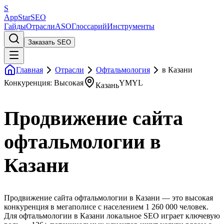
S
AppStar
SEO
Гайды
Отрасли
ASO
Глоссарий
Инструменты
Заказать SEO
Главная
Отрасли
Офтальмология
в Казани
Конкуренция: Высокая
YMYL
Казань
Продвижение сайта
офтальмологии в
Казани
Продвижение сайта офтальмологии в Казани — это высокая
конкуренция в мегаполисе с населением 1 260 000 человек.
Для офтальмологии в Казани локальное SEO играет ключевую