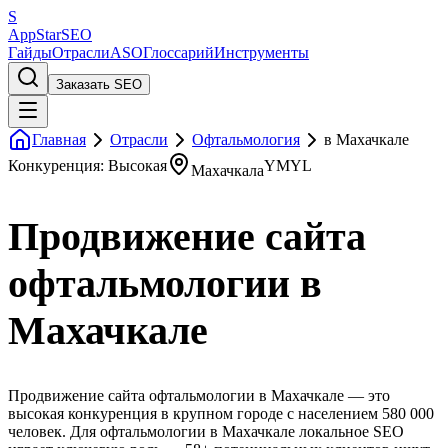
S
AppStar
SEO
Гайды
Отрасли
ASO
Глоссарий
Инструменты
Заказать SEO
Главная
Отрасли
Офтальмология
в Махачкале
Конкуренция: Высокая
YMYL
Махачкала
Продвижение сайта
офтальмологии в
Махачкале
Продвижение сайта офтальмологии в Махачкале — это
высокая конкуренция в крупном городе с населением 580 000
человек. Для офтальмологии в Махачкале локальное SEO