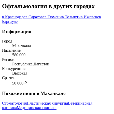
Офтальмология в других городах
в Краснодаре
в Саратове
в Тюмени
в Тольятти
в Ижевске
в
Барнауле
Информация
Город
Махачкала
Население
580 000
Регион
Республика Дагестан
Конкуренция
Высокая
Ср. чек
50 000 ₽
Похожие ниши в Махачкале
Стоматология
Пластическая хирургия
Ветеринарная
клиника
Медицинская клиника