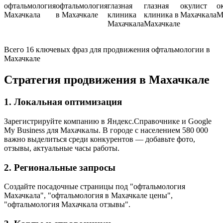
офтальмология
офтальмология
глазная
глазная
окулист
о
Махачкала
в Махачкале
клиника
клиника в
Махачкала
М
Махачкала
Махачкале
Всего 16 ключевых фраз для продвижения офтальмологии в
Махачкале
Стратегия продвижения в Махачкале
1. Локальная оптимизация
Зарегистрируйте компанию в Яндекс.Справочнике и Google
My Business для Махачкалы. В городе с населением 580 000
важно выделиться среди конкурентов — добавьте фото,
отзывы, актуальные часы работы.
2. Региональные запросы
Создайте посадочные страницы под "офтальмология
Махачкала", "офтальмология в Махачкале цены",
"офтальмология Махачкала отзывы".