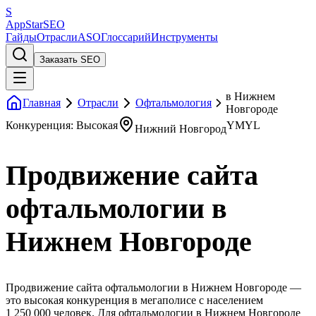
S
AppStar
SEO
Гайды
Отрасли
ASO
Глоссарий
Инструменты
Заказать SEO
в Нижнем
Главная
Отрасли
Офтальмология
Новгороде
Конкуренция: Высокая
YMYL
Нижний Новгород
Продвижение сайта
офтальмологии в
Нижнем Новгороде
Продвижение сайта офтальмологии в Нижнем Новгороде —
это высокая конкуренция в мегаполисе с населением
1 250 000 человек. Для офтальмологии в Нижнем Новгороде