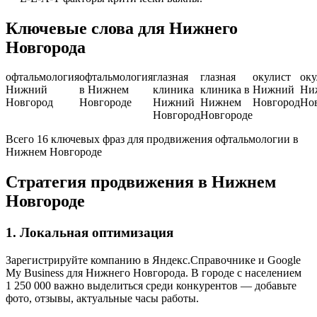
Ключевые слова для Нижнего
Новгорода
офтальмология
офтальмология
глазная
глазная
окулист
оку
Нижний
в Нижнем
клиника
клиника в
Нижний
Ни
Новгород
Новгороде
Нижний
Нижнем
Новгород
Но
Новгород
Новгороде
Всего 16 ключевых фраз для продвижения офтальмологии в
Нижнем Новгороде
Стратегия продвижения в Нижнем
Новгороде
1. Локальная оптимизация
Зарегистрируйте компанию в Яндекс.Справочнике и Google
My Business для Нижнего Новгорода. В городе с населением
1 250 000 важно выделиться среди конкурентов — добавьте
фото, отзывы, актуальные часы работы.