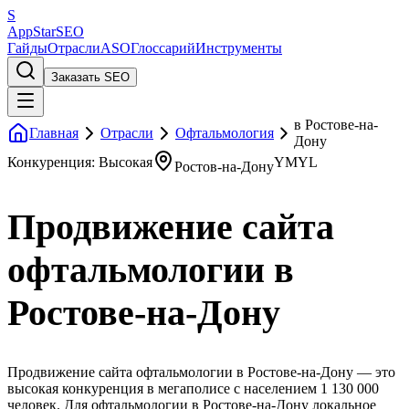
S
AppStar
SEO
Гайды
Отрасли
ASO
Глоссарий
Инструменты
Заказать SEO
в Ростове-на-
Главная
Отрасли
Офтальмология
Дону
Конкуренция: Высокая
YMYL
Ростов-на-Дону
Продвижение сайта
офтальмологии в
Ростове-на-Дону
Продвижение сайта офтальмологии в Ростове-на-Дону — это
высокая конкуренция в мегаполисе с населением 1 130 000
человек. Для офтальмологии в Ростове-на-Дону локальное