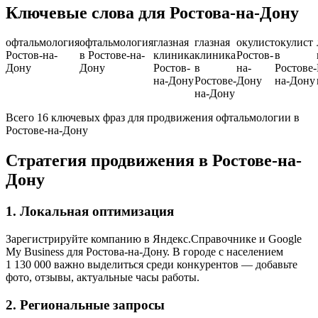
Ключевые слова для Ростова-на-Дону
офтальмология
офтальмология
глазная
глазная
окулист
окулист
Ростов-на-
в Ростове-на-
клиника
клиника
Ростов-
в
Дону
Дону
Ростов-
в
на-
Ростове-
на-Дону
Ростове-
Дону
на-Дону
на-Дону
Всего 16 ключевых фраз для продвижения офтальмологии в
Ростове-на-Дону
Стратегия продвижения в Ростове-на-
Дону
1. Локальная оптимизация
Зарегистрируйте компанию в Яндекс.Справочнике и Google
My Business для Ростова-на-Дону. В городе с населением
1 130 000 важно выделиться среди конкурентов — добавьте
фото, отзывы, актуальные часы работы.
2. Региональные запросы