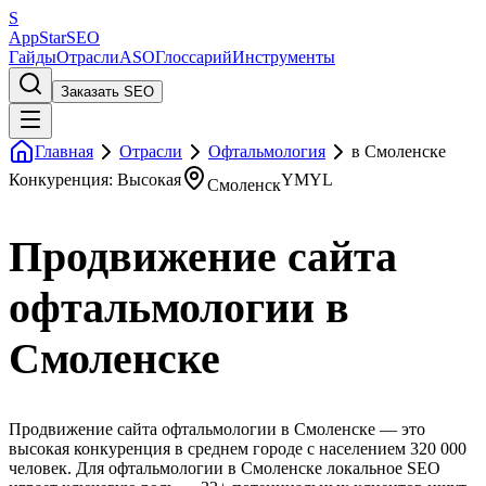
S
AppStar
SEO
Гайды
Отрасли
ASO
Глоссарий
Инструменты
Заказать SEO
Главная
Отрасли
Офтальмология
в Смоленске
Конкуренция: Высокая
YMYL
Смоленск
Продвижение сайта
офтальмологии в
Смоленске
Продвижение сайта офтальмологии в Смоленске — это
высокая конкуренция в среднем городе с населением 320 000
человек. Для офтальмологии в Смоленске локальное SEO