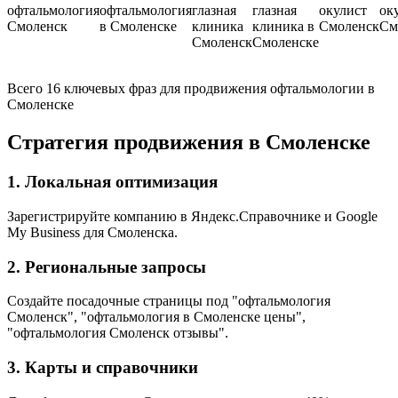
офтальмология
офтальмология
глазная
глазная
окулист
ок
Смоленск
в Смоленске
клиника
клиника в
Смоленск
См
Смоленск
Смоленске
Всего 16 ключевых фраз для продвижения офтальмологии в
Смоленске
Стратегия продвижения в Смоленске
1. Локальная оптимизация
Зарегистрируйте компанию в Яндекс.Справочнике и Google
My Business для Смоленска.
2. Региональные запросы
Создайте посадочные страницы под "офтальмология
Смоленск", "офтальмология в Смоленске цены",
"офтальмология Смоленск отзывы".
3. Карты и справочники