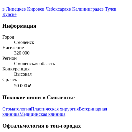
в Липецке
в Кирове
в Чебоксарах
в Калининграде
в Туле
в
Курске
Информация
Город
Смоленск
Население
320 000
Регион
Смоленская область
Конкуренция
Высокая
Ср. чек
50 000 ₽
Похожие ниши в Смоленске
Стоматология
Пластическая хирургия
Ветеринарная
клиника
Медицинская клиника
Офтальмология в топ-городах