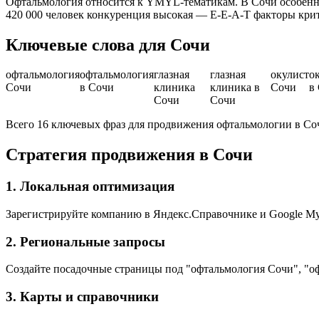
Офтальмология относится к YMYL-тематикам. В Сочи особенно
420 000 человек конкуренция высокая — E-E-A-T факторы кри
Ключевые слова для Сочи
офтальмология
офтальмология
глазная
глазная
окулист
о
Сочи
в Сочи
клиника
клиника в
Сочи
в
Сочи
Сочи
Всего 16 ключевых фраз для продвижения офтальмологии в Со
Стратегия продвижения в Сочи
1. Локальная оптимизация
Зарегистрируйте компанию в Яндекс.Справочнике и Google My 
2. Региональные запросы
Создайте посадочные страницы под "офтальмология Сочи", "о
3. Карты и справочники