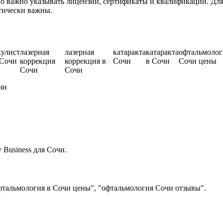
 важно указывать лицензии, сертификаты и квалификации. Для
тически важны.
кулист
лазерная
лазерная
катаракта
катаракта
офтальмолог
 Сочи
коррекция
коррекция в
Сочи
в Сочи
Сочи цены
Сочи
Сочи
чи
Business для Сочи.
фтальмология в Сочи цены", "офтальмология Сочи отзывы".