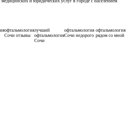
 медицинских и юридических услуг в городе с населением
ия
офтальмология
лучший
офтальмология
офтальмология
Сочи отзывы
офтальмология
Сочи недорого
рядом со мной
Сочи