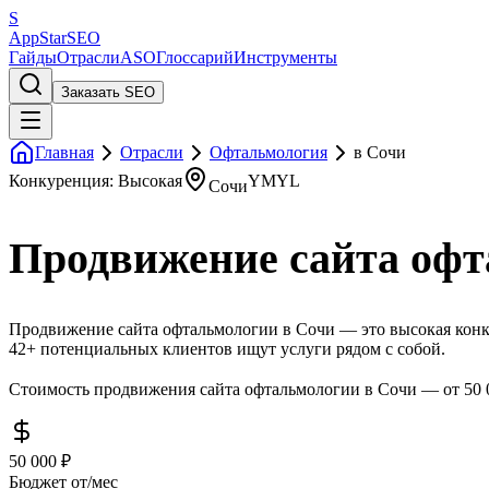
S
AppStar
SEO
Гайды
Отрасли
ASO
Глоссарий
Инструменты
Заказать SEO
Главная
Отрасли
Офтальмология
в Сочи
Конкуренция: Высокая
YMYL
Сочи
Продвижение сайта офт
Продвижение сайта офтальмологии в Сочи — это высокая конку
42+ потенциальных клиентов ищут услуги рядом с собой.
Стоимость продвижения сайта офтальмологии в Сочи — от 50 0
50 000 ₽
Бюджет от/мес