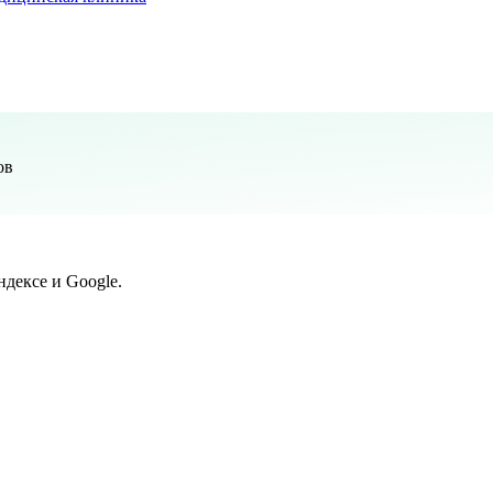
ов
дексе и Google.