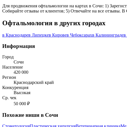
Для продвижения офтальмологии на картах в Сочи: 1) Зарегистр
Собирайте отзывы от клиентов; 5) Отвечайте на все отзывы. В
Офтальмология в других городах
в Краснодаре
в Липецке
в Кирове
в Чебоксарах
в Калининграде
в
Информация
Город
Сочи
Население
420 000
Регион
Краснодарский край
Конкуренция
Высокая
Ср. чек
50 000 ₽
Похожие ниши в Сочи
Стоматология
Пластическая хирургия
Ветеринарная клиника
Ме