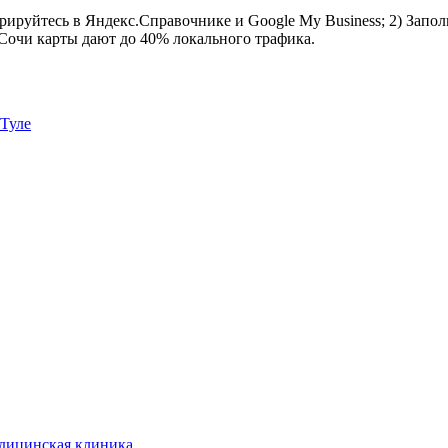
ируйтесь в Яндекс.Справочнике и Google My Business; 2) Заполн
 Сочи карты дают до 40% локального трафика.
 Туле
дицинская клиника