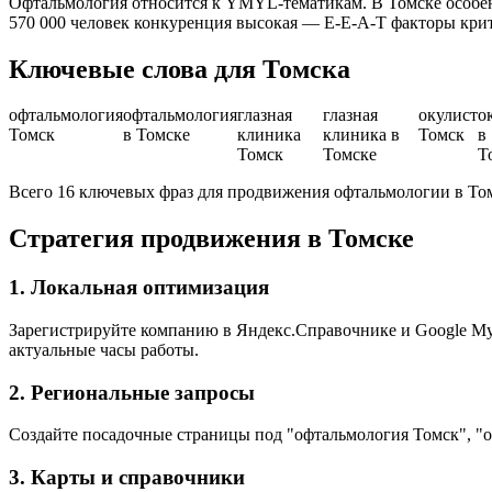
Офтальмология относится к YMYL-тематикам. В Томске особен
570 000 человек конкуренция высокая — E-E-A-T факторы кри
Ключевые слова для Томска
офтальмология
офтальмология
глазная
глазная
окулист
о
Томск
в Томске
клиника
клиника в
Томск
в
Томск
Томске
Т
Всего 16 ключевых фраз для продвижения офтальмологии в То
Стратегия продвижения в Томске
1. Локальная оптимизация
Зарегистрируйте компанию в Яндекс.Справочнике и Google My B
актуальные часы работы.
2. Региональные запросы
Создайте посадочные страницы под "офтальмология Томск", "о
3. Карты и справочники