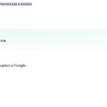
дицинская клиника
алов
дексе и Google.