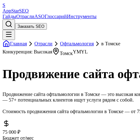
S
AppStar
SEO
Гайды
Отрасли
ASO
Глоссарий
Инструменты
Заказать SEO
Главная
Отрасли
Офтальмология
в Томске
Конкуренция: Высокая
YMYL
Томск
Продвижение сайта офт
Продвижение сайта офтальмологии в Томске — это высокая кон
— 57+ потенциальных клиентов ищут услуги рядом с собой.
Стоимость продвижения сайта офтальмологии в Томске — от 75
75 000 ₽
Бюджет от/мес