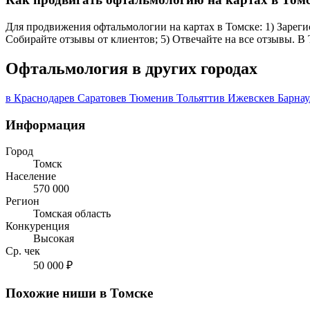
Для продвижения офтальмологии на картах в Томске: 1) Зарегис
Собирайте отзывы от клиентов; 5) Отвечайте на все отзывы. В
Офтальмология в других городах
в Краснодаре
в Саратове
в Тюмени
в Тольятти
в Ижевске
в Барнау
Информация
Город
Томск
Население
570 000
Регион
Томская область
Конкуренция
Высокая
Ср. чек
50 000 ₽
Похожие ниши в Томске