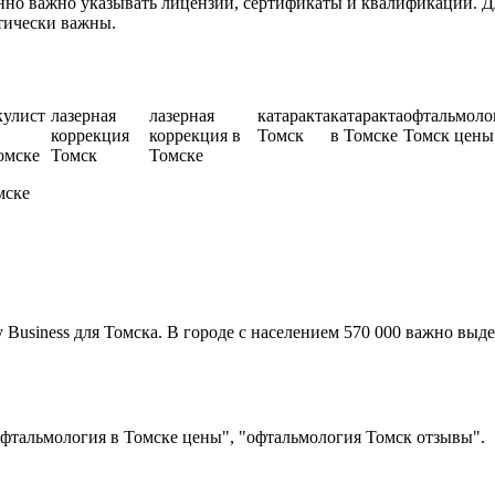
но важно указывать лицензии, сертификаты и квалификации. Дл
тически важны.
кулист
лазерная
лазерная
катаракта
катаракта
офтальмоло
коррекция
коррекция в
Томск
в Томске
Томск цены
омске
Томск
Томске
мске
usiness для Томска. В городе с населением 570 000 важно выде
фтальмология в Томске цены", "офтальмология Томск отзывы".