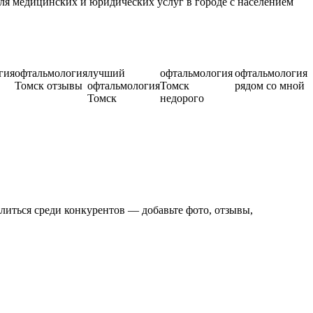
я медицинских и юридических услуг в городе с населением
гия
офтальмология
лучший
офтальмология
офтальмология
Томск отзывы
офтальмология
Томск
рядом со мной
Томск
недорого
литься среди конкурентов — добавьте фото, отзывы,