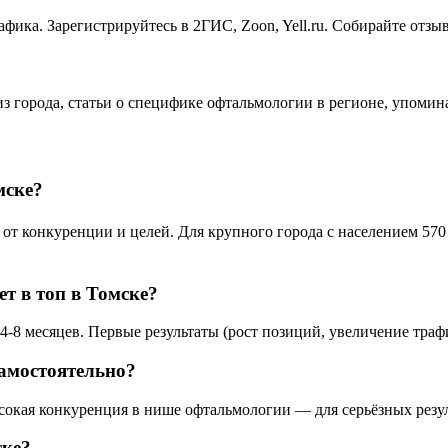
фика. Зарегистрируйтесь в 2ГИС, Zoon, Yell.ru. Собирайте отз
из города, статьи о специфике офтальмологии в регионе, упоми
мске?
 конкуренции и целей. Для крупного города с населением 570 0
т в топ в Томске?
-8 месяцев. Первые результаты (рост позиций, увеличение трафи
амостоятельно?
ысокая конкуренция в нише офтальмологии — для серьёзных резу
ске?