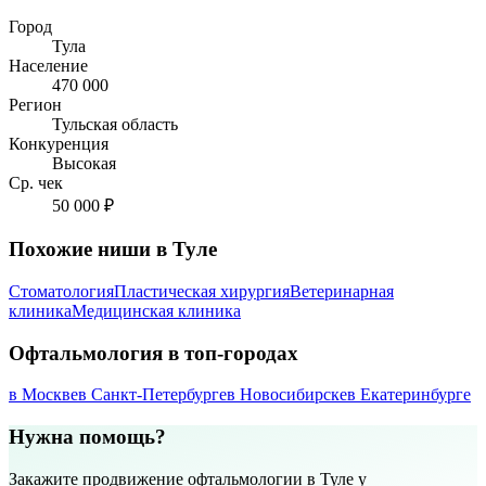
Город
Тула
Население
470 000
Регион
Тульская область
Конкуренция
Высокая
Ср. чек
50 000 ₽
Похожие ниши в Туле
Стоматология
Пластическая хирургия
Ветеринарная
клиника
Медицинская клиника
Офтальмология в топ-городах
в Москве
в Санкт-Петербурге
в Новосибирске
в Екатеринбурге
Нужна помощь?
Закажите продвижение офтальмологии в Туле у