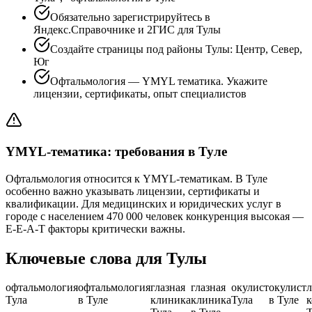
Обязательно зарегистрируйтесь в
Яндекс.Справочнике и 2ГИС для Тулы
Создайте страницы под районы Тулы: Центр, Север,
Юг
Офтальмология — YMYL тематика. Укажите
лицензии, сертификаты, опыт специалистов
YMYL-тематика: требования в Туле
Офтальмология относится к YMYL-тематикам. В Туле
особенно важно указывать лицензии, сертификаты и
квалификации. Для медицинских и юридических услуг в
городе с населением 470 000 человек конкуренция высокая —
E-E-A-T факторы критически важны.
Ключевые слова для Тулы
офтальмология
офтальмология
глазная
глазная
окулист
окулист
л
Тула
в Туле
клиника
клиника
Тула
в Туле
к