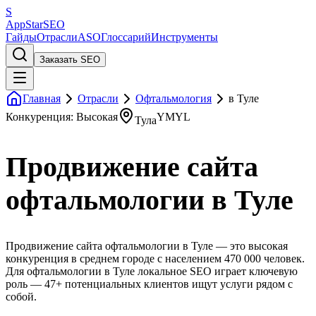
S
AppStar
SEO
Гайды
Отрасли
ASO
Глоссарий
Инструменты
Заказать SEO
Главная
Отрасли
Офтальмология
в Туле
Конкуренция: Высокая
YMYL
Тула
Продвижение сайта
офтальмологии в Туле
Продвижение сайта офтальмологии в Туле — это высокая
конкуренция в среднем городе с населением 470 000 человек.
Для офтальмологии в Туле локальное SEO играет ключевую
роль — 47+ потенциальных клиентов ищут услуги рядом с
собой.