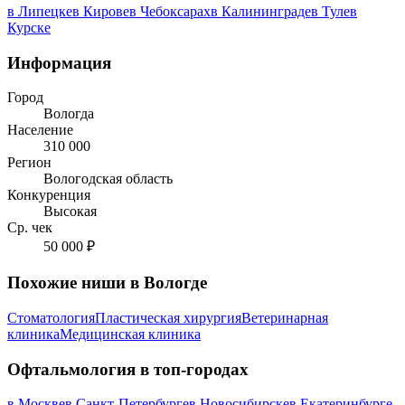
в Липецке
в Кирове
в Чебоксарах
в Калининграде
в Туле
в
Курске
Информация
Город
Вологда
Население
310 000
Регион
Вологодская область
Конкуренция
Высокая
Ср. чек
50 000 ₽
Похожие ниши в Вологде
Стоматология
Пластическая хирургия
Ветеринарная
клиника
Медицинская клиника
Офтальмология в топ-городах
в Москве
в Санкт-Петербурге
в Новосибирске
в Екатеринбурге