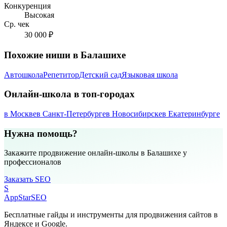
Конкуренция
Высокая
Ср. чек
30 000 ₽
Похожие ниши в Балашихе
Автошкола
Репетитор
Детский сад
Языковая школа
Онлайн-школа в топ-городах
в Москве
в Санкт-Петербурге
в Новосибирске
в Екатеринбурге
Нужна помощь?
Закажите продвижение онлайн-школы в Балашихе у
профессионалов
Заказать SEO
S
AppStar
SEO
Бесплатные гайды и инструменты для продвижения сайтов в
Яндексе и Google.