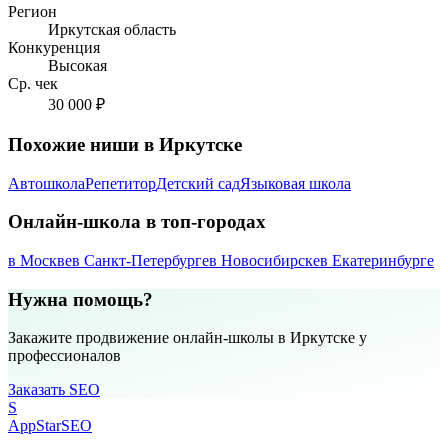
Регион
Иркутская область
Конкуренция
Высокая
Ср. чек
30 000 ₽
Похожие ниши в Иркутске
Автошкола
Репетитор
Детский сад
Языковая школа
Онлайн-школа в топ-городах
в Москве
в Санкт-Петербурге
в Новосибирске
в Екатеринбурге
Нужна помощь?
Закажите продвижение онлайн-школы в Иркутске у
профессионалов
Заказать SEO
S
AppStar
SEO