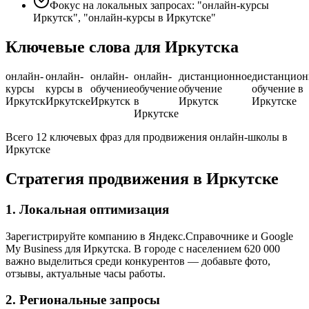
Фокус на локальных запросах: "онлайн-курсы
Иркутск", "онлайн-курсы в Иркутске"
Ключевые слова для Иркутска
онлайн-
онлайн-
онлайн-
онлайн-
дистанционное
дистанцион
курсы
курсы в
обучение
обучение
обучение
обучение в
Иркутск
Иркутске
Иркутск
в
Иркутск
Иркутске
Иркутске
Всего 12 ключевых фраз для продвижения онлайн-школы в
Иркутске
Стратегия продвижения в Иркутске
1. Локальная оптимизация
Зарегистрируйте компанию в Яндекс.Справочнике и Google
My Business для Иркутска. В городе с населением 620 000
важно выделиться среди конкурентов — добавьте фото,
отзывы, актуальные часы работы.
2. Региональные запросы