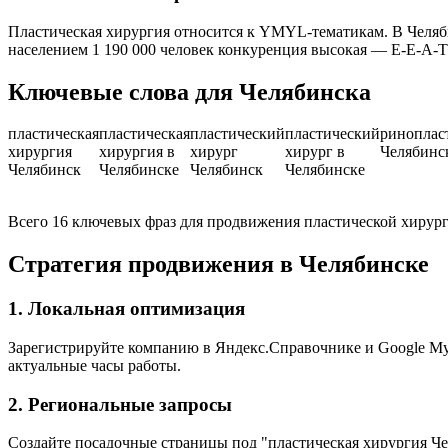
Пластическая хирургия относится к YMYL-тематикам. В Челяб
населением 1 190 000 человек конкуренция высокая — E-E-A-
Ключевые слова для Челябинска
пластическая
пластическая
пластический
пластический
риноплас
хирургия
хирургия в
хирург
хирург в
Челябинс
Челябинск
Челябинске
Челябинск
Челябинске
Всего 16 ключевых фраз для продвижения пластической хирур
Стратегия продвижения в Челябинске
1. Локальная оптимизация
Зарегистрируйте компанию в Яндекс.Справочнике и Google My B
актуальные часы работы.
2. Региональные запросы
Создайте посадочные страницы под "пластическая хирургия Че