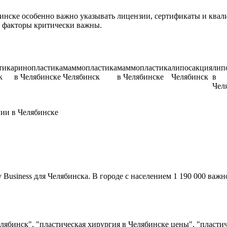
инске особенно важно указывать лицензии, сертификаты и квал
T факторы критически важны.
тика
ринопластика
маммопластика
маммопластика
липосакция
лип
к
в Челябинске
Челябинск
в Челябинске
Челябинск
в
Чел
гии в Челябинске
usiness для Челябинска. В городе с населением 1 190 000 важн
лябинск", "пластическая хирургия в Челябинске цены", "пласти