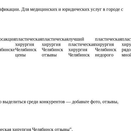
ификации. Для медицинских и юридических услуг в городе с
осакция
пластическая
пластическая
лучший
пластическая
плас
хирургия
хирургия
пластическая
хирургия
хиру
ябинске
Челябинск
Челябинск
хирургия
Челябинск
рядо
цены
отзывы
Челябинск
недорого
мно
о выделиться среди конкурентов — добавьте фото, отзывы,
ческая хирургия Челябинск отзывы".