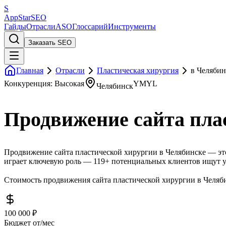
S
AppStar
SEO
Гайды
Отрасли
ASO
Глоссарий
Инструменты
Заказать SEO
Главная
Отрасли
Пластическая хирургия
в Челябин
Конкуренция: Высокая
YMYL
Челябинск
Продвижение сайта пла
Продвижение сайта пластической хирургии в Челябинске — это
играет ключевую роль — 119+ потенциальных клиентов ищут ус
Стоимость продвижения сайта пластической хирургии в Челяби
100 000 ₽
Бюджет от/мес