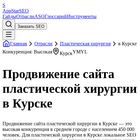
S
AppStar
SEO
Гайды
Отрасли
ASO
Глоссарий
Инструменты
Заказать SEO
Главная
Отрасли
Пластическая хирургия
в Курске
Конкуренция: Высокая
YMYL
Курск
Продвижение сайта
пластической хирургии
в Курске
Продвижение сайта пластической хирургии в Курске — это
высокая конкуренция в среднем городе с населением 450 000
человек. Для пластической хирургии в Курске локальное SEO