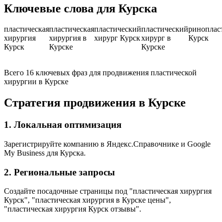
Ключевые слова для Курска
пластическая
пластическая
пластический
пластический
риноплас
хирургия
хирургия в
хирург Курск
хирург в
Курск
Курск
Курске
Курске
Всего 16 ключевых фраз для продвижения пластической
хирургии в Курске
Стратегия продвижения в Курске
1. Локальная оптимизация
Зарегистрируйте компанию в Яндекс.Справочнике и Google
My Business для Курска.
2. Региональные запросы
Создайте посадочные страницы под "пластическая хирургия
Курск", "пластическая хирургия в Курске цены",
"пластическая хирургия Курск отзывы".