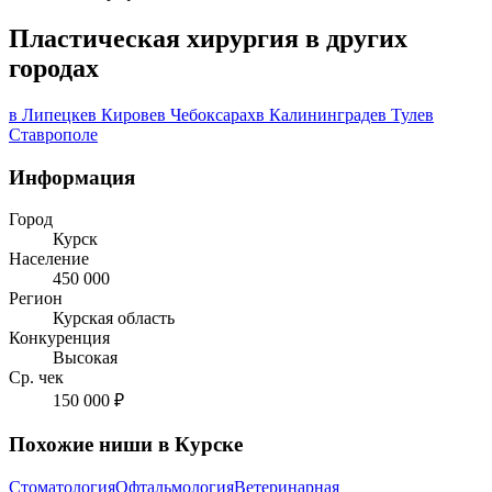
Пластическая хирургия в других
городах
в Липецке
в Кирове
в Чебоксарах
в Калининграде
в Туле
в
Ставрополе
Информация
Город
Курск
Население
450 000
Регион
Курская область
Конкуренция
Высокая
Ср. чек
150 000 ₽
Похожие ниши в Курске
Стоматология
Офтальмология
Ветеринарная