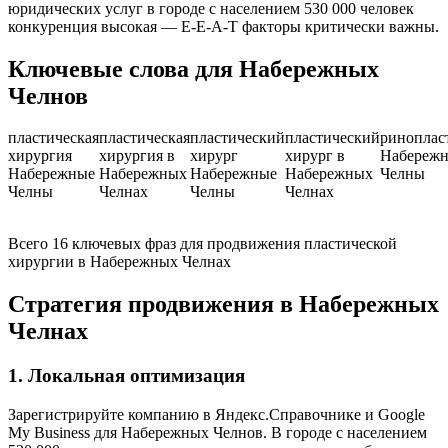
юридических услуг в городе с населением 530 000 человек
конкуренция высокая — E-E-A-T факторы критически важны.
Ключевые слова для Набережных
Челнов
пластическая
пластическая
пластический
пластический
риноплас
хирургия
хирургия в
хирург
хирург в
Набереж
Набережные
Набережных
Набережные
Набережных
Челны
Челны
Челнах
Челны
Челнах
Всего 16 ключевых фраз для продвижения пластической
хирургии в Набережных Челнах
Стратегия продвижения в Набережных
Челнах
1. Локальная оптимизация
Зарегистрируйте компанию в Яндекс.Справочнике и Google
My Business для Набережных Челнов. В городе с населением