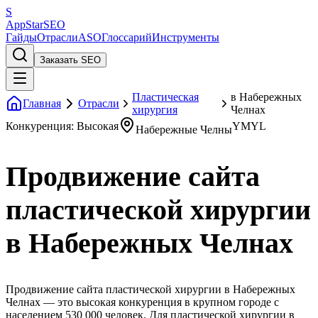
S
AppStar
SEO
Гайды
Отрасли
ASO
Глоссарий
Инструменты
Заказать SEO
Пластическая
в Набережных
Главная
Отрасли
хирургия
Челнах
Конкуренция: Высокая
YMYL
Набережные Челны
Продвижение сайта
пластической хирургии
в Набережных Челнах
Продвижение сайта пластической хирургии в Набережных
Челнах — это высокая конкуренция в крупном городе с
населением 530 000 человек. Для пластической хирургии в