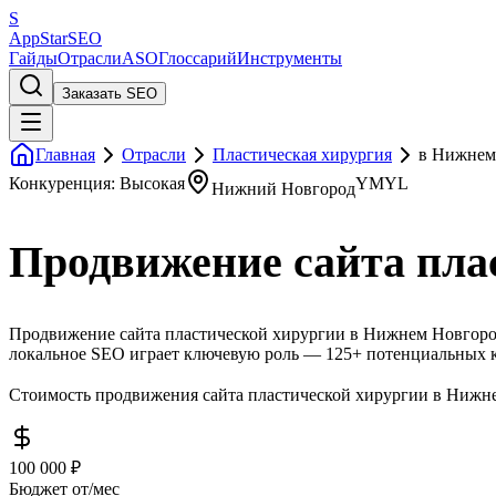
S
AppStar
SEO
Гайды
Отрасли
ASO
Глоссарий
Инструменты
Заказать SEO
Главная
Отрасли
Пластическая хирургия
в Нижнем
Конкуренция: Высокая
YMYL
Нижний Новгород
Продвижение сайта пла
Продвижение сайта пластической хирургии в Нижнем Новгород
локальное SEO играет ключевую роль — 125+ потенциальных к
Стоимость продвижения сайта пластической хирургии в Нижнем
100 000 ₽
Бюджет от/мес