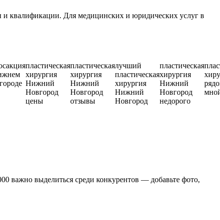
 и квалификации. Для медицинских и юридических услуг в
осакция
пластическая
пластическая
лучший
пластическая
плас
ижнем
хирургия
хирургия
пластическая
хирургия
хиру
городе
Нижний
Нижний
хирургия
Нижний
рядо
Новгород
Новгород
Нижний
Новгород
мно
цены
отзывы
Новгород
недорого
000 важно выделиться среди конкурентов — добавьте фото,