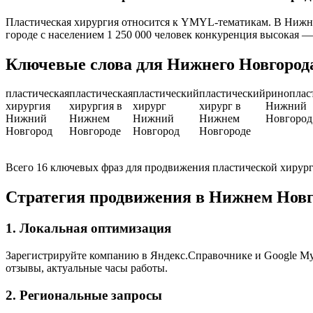
Пластическая хирургия относится к YMYL-тематикам. В Нижне
городе с населением 1 250 000 человек конкуренция высокая 
Ключевые слова для Нижнего Новгород
пластическая
пластическая
пластический
пластический
риноплас
хирургия
хирургия в
хирург
хирург в
Нижний
Нижний
Нижнем
Нижний
Нижнем
Новгород
Новгород
Новгороде
Новгород
Новгороде
Всего 16 ключевых фраз для продвижения пластической хиру
Стратегия продвижения в Нижнем Новг
1. Локальная оптимизация
Зарегистрируйте компанию в Яндекс.Справочнике и Google My 
отзывы, актуальные часы работы.
2. Региональные запросы