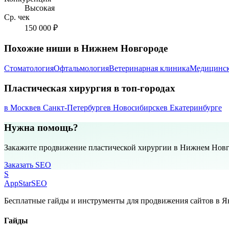
Высокая
Ср. чек
150 000 ₽
Похожие ниши в Нижнем Новгороде
Стоматология
Офтальмология
Ветеринарная клиника
Медицинск
Пластическая хирургия в топ-городах
в Москве
в Санкт-Петербурге
в Новосибирске
в Екатеринбурге
Нужна помощь?
Закажите продвижение пластической хирургии в Нижнем Новг
Заказать SEO
S
AppStar
SEO
Бесплатные гайды и инструменты для продвижения сайтов в Ян
Гайды