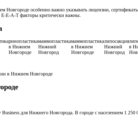
м Новгороде особенно важно указывать лицензии, сертификаты
— E-E-A-T факторы критически важны.
а
тика
ринопластика
маммопластика
маммопластика
липосакция
лип
в Нижнем
Нижний
в Нижнем
Нижний
в Н
Новгороде
Новгород
Новгороде
Новгород
Нов
ргии в Нижнем Новгороде
ороде
Business для Нижнего Новгорода. В городе с населением 1 250 