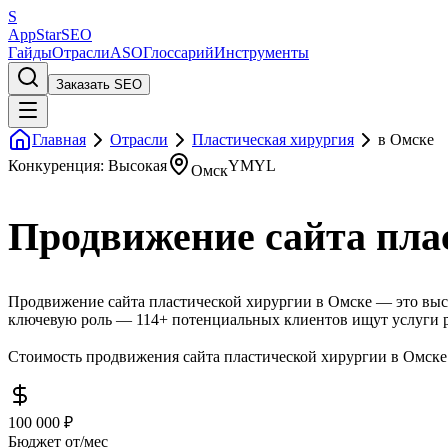
S
AppStar
SEO
Гайды
Отрасли
ASO
Глоссарий
Инструменты
Заказать SEO
Главная
Отрасли
Пластическая хирургия
в Омске
Конкуренция: Высокая
YMYL
Омск
Продвижение сайта пла
Продвижение сайта пластической хирургии в Омске — это высо
ключевую роль — 114+ потенциальных клиентов ищут услуги р
Стоимость продвижения сайта пластической хирургии в Омске 
100 000 ₽
Бюджет от/мес