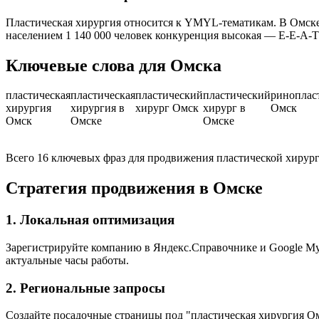
Пластическая хирургия относится к YMYL-тематикам. В Омске
населением 1 140 000 человек конкуренция высокая — E-E-A-
Ключевые слова для Омска
пластическая
пластическая
пластический
пластический
риноплас
хирургия
хирургия в
хирург Омск
хирург в
Омск
Омск
Омске
Омске
Всего 16 ключевых фраз для продвижения пластической хирур
Стратегия продвижения в Омске
1. Локальная оптимизация
Зарегистрируйте компанию в Яндекс.Справочнике и Google My B
актуальные часы работы.
2. Региональные запросы
Создайте посадочные страницы под "пластическая хирургия Ом