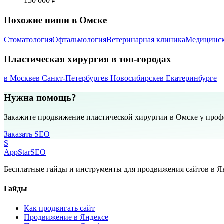
150 000 ₽
Похожие ниши в Омске
Стоматология
Офтальмология
Ветеринарная клиника
Медицинск
Пластическая хирургия в топ-городах
в Москве
в Санкт-Петербурге
в Новосибирске
в Екатеринбурге
Нужна помощь?
Закажите продвижение пластической хирургии в Омске у проф
Заказать SEO
S
AppStar
SEO
Бесплатные гайды и инструменты для продвижения сайтов в Ян
Гайды
Как продвигать сайт
Продвижение в Яндексе