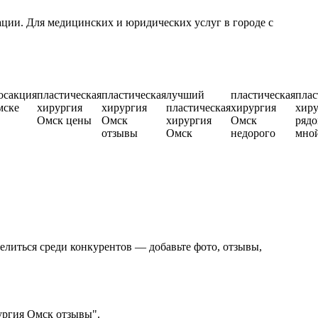
ции. Для медицинских и юридических услуг в городе с
осакция
пластическая
пластическая
лучший
пластическая
плас
мске
хирургия
хирургия
пластическая
хирургия
хиру
Омск цены
Омск
хирургия
Омск
рядо
отзывы
Омск
недорого
мно
елиться среди конкурентов — добавьте фото, отзывы,
ургия Омск отзывы".