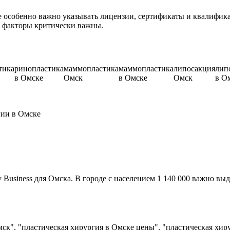
 особенно важно указывать лицензии, сертификаты и квалифика
T факторы критически важны.
тика
ринопластика
маммопластика
маммопластика
липосакция
лип
в Омске
Омск
в Омске
Омск
в О
гии в Омске
usiness для Омска. В городе с населением 1 140 000 важно выд
ск", "пластическая хирургия в Омске цены", "пластическая хир