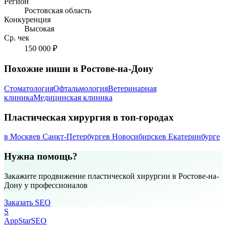
Регион
Ростовская область
Конкуренция
Высокая
Ср. чек
150 000 ₽
Похожие ниши в Ростове-на-Дону
Стоматология
Офтальмология
Ветеринарная
клиника
Медицинская клиника
Пластическая хирургия в топ-городах
в Москве
в Санкт-Петербурге
в Новосибирске
в Екатеринбурге
Нужна помощь?
Закажите продвижение пластической хирургии в Ростове-на-
Дону у профессионалов
Заказать SEO
S
AppStar
SEO