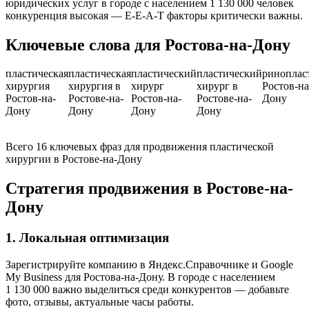
юридических услуг в городе с населением 1 130 000 человек
конкуренция высокая — E-E-A-T факторы критически важны.
Ключевые слова для Ростова-на-Дону
пластическая
пластическая
пластический
пластический
риноплас
хирургия
хирургия в
хирург
хирург в
Ростов-на
Ростов-на-
Ростове-на-
Ростов-на-
Ростове-на-
Дону
Дону
Дону
Дону
Дону
Всего 16 ключевых фраз для продвижения пластической
хирургии в Ростове-на-Дону
Стратегия продвижения в Ростове-на-
Дону
1. Локальная оптимизация
Зарегистрируйте компанию в Яндекс.Справочнике и Google
My Business для Ростова-на-Дону. В городе с населением
1 130 000 важно выделиться среди конкурентов — добавьте
фото, отзывы, актуальные часы работы.