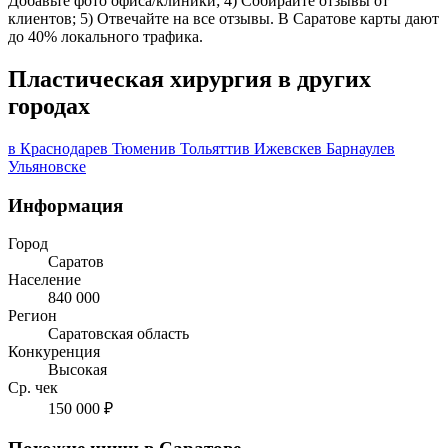
Добавьте фото офиса/клиники; 4) Собирайте отзывы от
клиентов; 5) Отвечайте на все отзывы. В Саратове карты дают
до 40% локального трафика.
Пластическая хирургия в других
городах
в Краснодаре
в Тюмени
в Тольятти
в Ижевске
в Барнауле
в
Ульяновске
Информация
Город
Саратов
Население
840 000
Регион
Саратовская область
Конкуренция
Высокая
Ср. чек
150 000 ₽