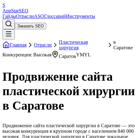
S
AppStar
SEO
Гайды
Отрасли
ASO
Глоссарий
Инструменты
Заказать SEO
Пластическая
в
Главная
Отрасли
хирургия
Саратове
Конкуренция: Высокая
YMYL
Саратов
Продвижение сайта
пластической хирургии
в Саратове
Продвижение сайта пластической хирургии в Саратове — это
высокая конкуренция в крупном городе с населением 840 000
человек. Для пластической хирургии в Саратове локальное