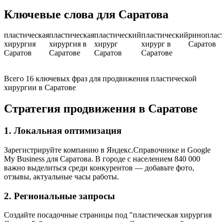
Ключевые слова для Саратова
пластическая
пластическая
пластический
пластический
риноплас
хирургия
хирургия в
хирург
хирург в
Саратов
Саратов
Саратове
Саратов
Саратове
Всего 16 ключевых фраз для продвижения пластической
хирургии в Саратове
Стратегия продвижения в Саратове
1. Локальная оптимизация
Зарегистрируйте компанию в Яндекс.Справочнике и Google
My Business для Саратова. В городе с населением 840 000
важно выделиться среди конкурентов — добавьте фото,
отзывы, актуальные часы работы.
2. Региональные запросы
Создайте посадочные страницы под "пластическая хирургия