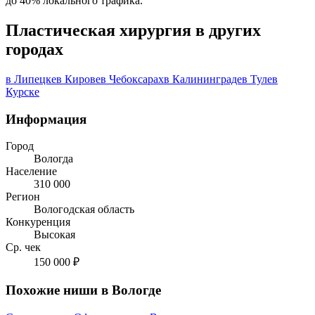
до 40% локального трафика.
Пластическая хирургия в других
городах
в Липецке
в Кирове
в Чебоксарах
в Калининграде
в Туле
в
Курске
Информация
Город
Вологда
Население
310 000
Регион
Вологодская область
Конкуренция
Высокая
Ср. чек
150 000 ₽
Похожие ниши в Вологде