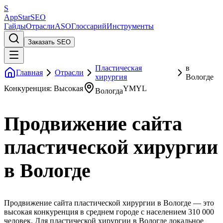
S
AppStar
SEO
Гайды
Отрасли
ASO
Глоссарий
Инструменты
Заказать SEO
Пластическая
в
Главная
Отрасли
хирургия
Вологде
Конкуренция: Высокая
YMYL
Вологда
Продвижение сайта
пластической хирургии
в Вологде
Продвижение сайта пластической хирургии в Вологде — это
высокая конкуренция в среднем городе с населением 310 000
человек. Для пластической хирургии в Вологде локальное