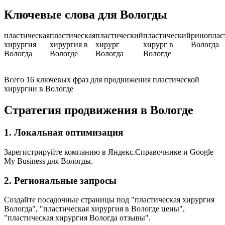
Ключевые слова для Вологды
пластическая
пластическая
пластический
пластический
риноплас
хирургия
хирургия в
хирург
хирург в
Вологда
Вологда
Вологде
Вологда
Вологде
Всего 16 ключевых фраз для продвижения пластической
хирургии в Вологде
Стратегия продвижения в Вологде
1. Локальная оптимизация
Зарегистрируйте компанию в Яндекс.Справочнике и Google
My Business для Вологды.
2. Региональные запросы
Создайте посадочные страницы под "пластическая хирургия
Вологда", "пластическая хирургия в Вологде цены",
"пластическая хирургия Вологда отзывы".