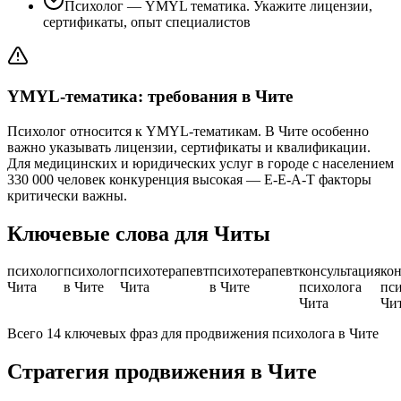
Психолог — YMYL тематика. Укажите лицензии,
сертификаты, опыт специалистов
YMYL-тематика: требования в Чите
Психолог относится к YMYL-тематикам. В Чите особенно
важно указывать лицензии, сертификаты и квалификации.
Для медицинских и юридических услуг в городе с населением
330 000 человек конкуренция высокая — E-E-A-T факторы
критически важны.
Ключевые слова для Читы
психолог
психолог
психотерапевт
психотерапевт
консультация
кон
Чита
в Чите
Чита
в Чите
психолога
пси
Чита
Чи
Всего 14 ключевых фраз для продвижения психолога в Чите
Стратегия продвижения в Чите