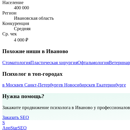
Население
400 000
Регион
Ивановская область
Конкуренция
Средняя
Ср. чек
4 000 ₽
Похожие ниши в Иваново
Стоматология
Пластическая хирургия
Офтальмология
Ветеринар
Психолог в топ-городах
в Москве
в Санкт-Петербурге
в Новосибирске
в Екатеринбурге
Нужна помощь?
Закажите продвижение психолога в Иваново у профессионалов
Заказать SEO
S
AppStar
SEO