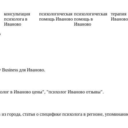
консультация
психологическая
психологическая
терапия
психолога в
помощь Иваново
помощь в
Иваново
Иваново
Иваново
о
Business для Иваново.
олог в Иваново цены", "психолог Иваново отзывы".
 из города, статьи о специфике психолога в регионе, упоминани