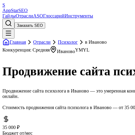
S
AppStar
SEO
Гайды
Отрасли
ASO
Глоссарий
Инструменты
Заказать SEO
Главная
Отрасли
Психолог
в Иваново
Конкуренция: Средняя
YMYL
Иваново
Продвижение сайта пси
Продвижение сайта психолога в Иваново — это умеренная конку
онлайн.
Стоимость продвижения сайта психолога в Иваново — от 35 000
35 000 ₽
Бюджет от/мес