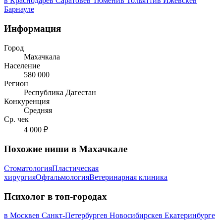
в Краснодаре
в Саратове
в Тюмени
в Тольятти
в Ижевске
в
Барнауле
Информация
Город
Махачкала
Население
580 000
Регион
Республика Дагестан
Конкуренция
Средняя
Ср. чек
4 000 ₽
Похожие ниши в Махачкале
Стоматология
Пластическая
хирургия
Офтальмология
Ветеринарная клиника
Психолог в топ-городах
в Москве
в Санкт-Петербурге
в Новосибирске
в Екатеринбурге