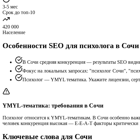
3-5 мес
Срок до топ-10
420 000
Население
Особенности SEO для психолога в Сочи
В Сочи средняя конкуренция — результаты SEO видны
Фокус на локальных запросах: "психолог Сочи", "пси
Психолог — YMYL тематика. Укажите лицензии, сер
YMYL-тематика: требования в Сочи
Психолог относится к YMYL-тематикам. В Сочи особенно важн
человек конкуренция высокая — E-E-A-T факторы критически
Ключевые слова для Сочи