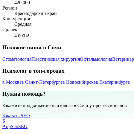
420 000
Регион
Краснодарский край
Конкуренция
Средняя
Ср. чек
4 000 ₽
Похожие ниши в Сочи
Стоматология
Пластическая хирургия
Офтальмология
Ветеринар
Психолог в топ-городах
в Москве
в Санкт-Петербурге
в Новосибирске
в Екатеринбурге
Нужна помощь?
Закажите продвижение психолога в Сочи у профессионалов
Заказать SEO
S
AppStar
SEO