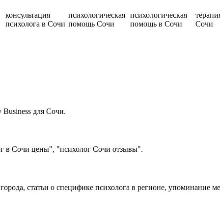
консультация
психологическая
психологическая
терапи
и
психолога в Сочи
помощь Сочи
помощь в Сочи
Сочи
Business для Сочи.
г в Сочи цены", "психолог Сочи отзывы".
 города, статьи о специфике психолога в регионе, упоминание м