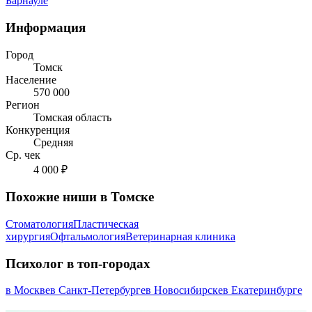
Барнауле
Информация
Город
Томск
Население
570 000
Регион
Томская область
Конкуренция
Средняя
Ср. чек
4 000 ₽
Похожие ниши в Томске
Стоматология
Пластическая
хирургия
Офтальмология
Ветеринарная клиника
Психолог в топ-городах
в Москве
в Санкт-Петербурге
в Новосибирске
в Екатеринбурге