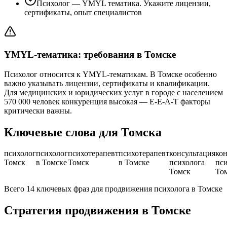
Психолог — YMYL тематика. Укажите лицензии,
сертификаты, опыт специалистов
YMYL-тематика: требования в Томске
Психолог относится к YMYL-тематикам. В Томске особенно
важно указывать лицензии, сертификаты и квалификации.
Для медицинских и юридических услуг в городе с населением
570 000 человек конкуренция высокая — E-E-A-T факторы
критически важны.
Ключевые слова для Томска
психолог
психолог
психотерапевт
психотерапевт
консультация
кон
Томск
в Томске
Томск
в Томске
психолога
пси
Томск
То
Всего 14 ключевых фраз для продвижения психолога в Томске
Стратегия продвижения в Томске