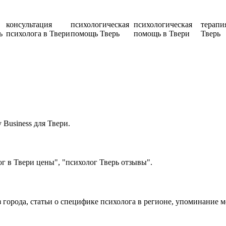
консультация
психологическая
психологическая
терапи
ь
психолога в Твери
помощь Тверь
помощь в Твери
Тверь
Business для Твери.
г в Твери цены", "психолог Тверь отзывы".
з города, статьи о специфике психолога в регионе, упоминание 