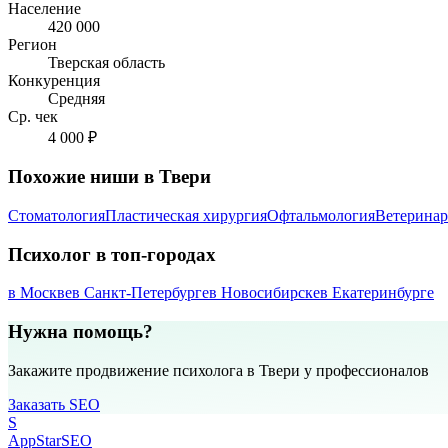
Население
420 000
Регион
Тверская область
Конкуренция
Средняя
Ср. чек
4 000 ₽
Похожие ниши в Твери
Стоматология
Пластическая хирургия
Офтальмология
Ветеринар
Психолог в топ-городах
в Москве
в Санкт-Петербурге
в Новосибирске
в Екатеринбурге
Нужна помощь?
Закажите продвижение психолога в Твери у профессионалов
Заказать SEO
S
AppStar
SEO