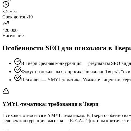
3-5 мес
Срок до топ-10
420 000
Население
Особенности SEO для психолога в Твер
В Твери средняя конкуренция — результаты SEO видн
Фокус на локальных запросах: "психолог Тверь", "пси
Психолог — YMYL тематика. Укажите лицензии, сер
YMYL-тематика: требования в Твери
Психолог относится к YMYL-тематикам. В Твери особенно важ
человек конкуренция высокая — E-E-A-T факторы критически