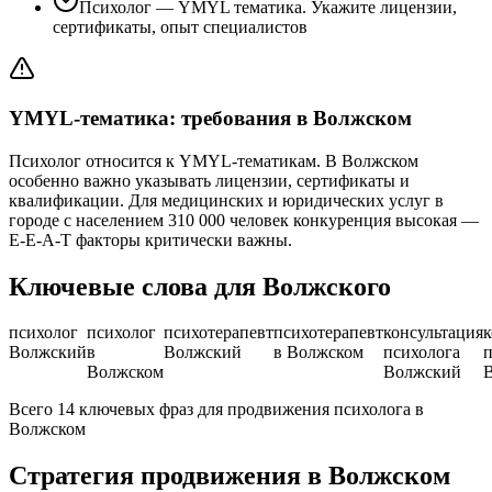
Психолог — YMYL тематика. Укажите лицензии,
сертификаты, опыт специалистов
YMYL-тематика: требования в Волжском
Психолог относится к YMYL-тематикам. В Волжском
особенно важно указывать лицензии, сертификаты и
квалификации. Для медицинских и юридических услуг в
городе с населением 310 000 человек конкуренция высокая —
E-E-A-T факторы критически важны.
Ключевые слова для Волжского
психолог
психолог
психотерапевт
психотерапевт
консультация
к
Волжский
в
Волжский
в Волжском
психолога
п
Волжском
Волжский
Всего 14 ключевых фраз для продвижения психолога в
Волжском
Стратегия продвижения в Волжском