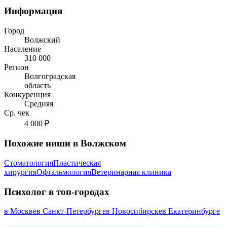
Информация
Город
Волжский
Население
310 000
Регион
Волгоградская
область
Конкуренция
Средняя
Ср. чек
4 000 ₽
Похожие ниши в Волжском
Стоматология
Пластическая
хирургия
Офтальмология
Ветеринарная клиника
Психолог в топ-городах
в Москве
в Санкт-Петербурге
в Новосибирске
в Екатеринбурге