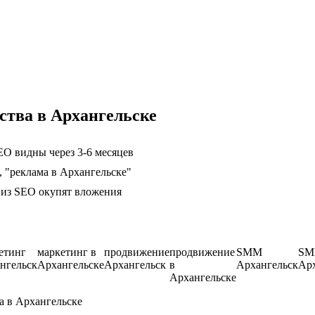
ства в Архангельске
EO видны через 3-6 месяцев
, "реклама в Архангельске"
ц из SEO окупят вложения
етинг
маркетинг в
продвижение
продвижение
SMM
SM
нгельск
Архангельске
Архангельск
в
Архангельск
Арх
Архангельске
а в Архангельске