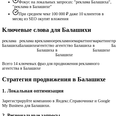
Фокус на локальных запросах: "реклама Балашиха",
"реклама в Балашихе"
При среднем чеке 100 000 ₽ даже 10 клиентов в
месяц из SEO окупят вложения
Ключевые слова для Балашихи
реклама
реклама в
рекламное
рекламное
маркетинг
маркетинг
пр
Балашиха
Балашихе
агентство
агентство
Балашиха
в
Ба
Балашиха
в
Балашихе
Балашихе
Всего 14 ключевых фраз для продвижения рекламного
агентства в Балашихе
Стратегия продвижения в Балашихе
1. Локальная оптимизация
Зарегистрируйте компанию в Яндекс.Справочнике и Google
My Business для Балашихи.
2. Региональные запросы