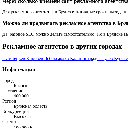
Через сколько времени сайт рекламного агентства
Для рекламного агентства в Брянске типичные сроки выхода в т
Можно ли продвигать рекламное агентство в Бря
Да, базовое SEO можно делать самостоятельно. Но в Брянске в
Рекламное агентство в других городах
в Липецке
в Кирове
в Чебоксарах
в Калининграде
в Туле
в Курске
Информация
Город
Брянск
Население
400 000
Регион
Брянская область
Конкуренция
Высокая
Ср. чек
100 000 ₽