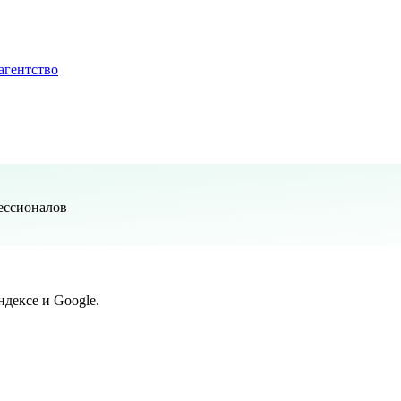
агентство
ессионалов
дексе и Google.