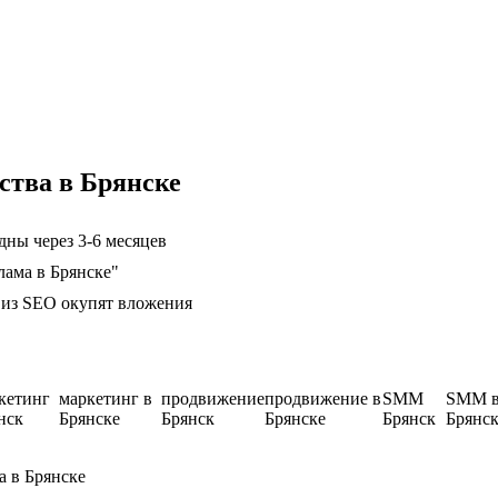
ства в Брянске
ны через 3-6 месяцев
лама в Брянске"
ц из SEO окупят вложения
кетинг
маркетинг в
продвижение
продвижение в
SMM
SMM 
нск
Брянске
Брянск
Брянске
Брянск
Брянс
а в Брянске