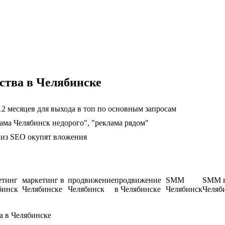
ства в Челябинске
2 месяцев для выхода в топ по основным запросам
лама Челябинск недорого", "реклама рядом"
ц из SEO окупят вложения
етинг
маркетинг в
продвижение
продвижение
SMM
SMM 
бинск
Челябинске
Челябинск
в Челябинске
Челябинск
Челяб
а в Челябинске