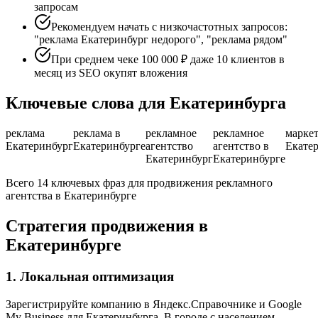
запросам
Рекомендуем начать с низкочастотных запросов:
"реклама Екатеринбург недорого", "реклама рядом"
При среднем чеке 100 000 ₽ даже 10 клиентов в
месяц из SEO окупят вложения
Ключевые слова для Екатеринбурга
реклама
реклама в
рекламное
рекламное
марке
Екатеринбург
Екатеринбурге
агентство
агентство в
Екате
Екатеринбург
Екатеринбурге
Всего 14 ключевых фраз для продвижения рекламного
агентства в Екатеринбурге
Стратегия продвижения в
Екатеринбурге
1. Локальная оптимизация
Зарегистрируйте компанию в Яндекс.Справочнике и Google
My Business для Екатеринбурга. В городе с населением