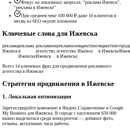
Фокус на локальных запросах: "реклама Ижевск",
"реклама в Ижевске"
При среднем чеке 100 000 ₽ даже 10 клиентов в
месяц из SEO окупят вложения
Ключевые слова для Ижевска
реклама
реклама
рекламное
рекламное
маркетинг
маркетинг
прод
Ижевск
в
агентство
агентство
Ижевск
в Ижевске
Ижев
Ижевске
Ижевск
в Ижевске
Всего 14 ключевых фраз для продвижения рекламного
агентства в Ижевске
Стратегия продвижения в Ижевске
1. Локальная оптимизация
Зарегистрируйте компанию в Яндекс.Справочнике и Google
My Business для Ижевска. В городе с населением 650 000
важно выделиться среди конкурентов — добавьте фото,
отзывы, актуальные часы работы.