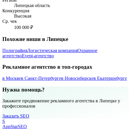
Регион
Липецкая область
Конкуренция
Высокая
Ср. чек
100 000 ₽
Похожие ниши в Липецке
Полиграфия
Логистическая компания
Охранное
агентство
Event-агентство
Рекламное агентство в топ-городах
в Москве
в Санкт-Петербурге
в Новосибирске
в Екатеринбурге
Нужна помощь?
Закажите продвижение рекламного агентства в Липецке у
профессионалов
Заказать SEO
S
AppStar
SEO