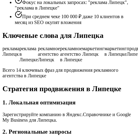
Фокус на локальных запросах: "реклама Липецк",
"реклама в Липецке"
При среднем чеке 100 000 ₽ даже 10 клиентов в
месяц из SEO окупят вложения
Ключевые слова для Липецка
реклама
реклама
рекламное
рекламное
маркетинг
маркетинг
прод
Липецк
в
агентство
агентство
Липецк
в Липецке
Липе
Липецке
Липецк
в Липецке
Всего 14 ключевых фраз для продвижения рекламного
агентства в Липецке
Стратегия продвижения в Липецке
1. Локальная оптимизация
Зарегистрируйте компанию в Яндекс.Справочнике и Google
My Business для Липецка.
2. Региональные запросы