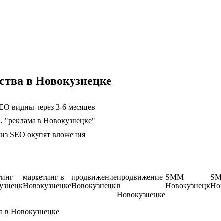
ства в Новокузнецке
EO видны через 3-6 месяцев
, "реклама в Новокузнецке"
ц из SEO окупят вложения
тинг
маркетинг в
продвижение
продвижение
SMM
SM
узнецк
Новокузнецке
Новокузнецк
в
Новокузнецк
Но
Новокузнецке
а в Новокузнецке