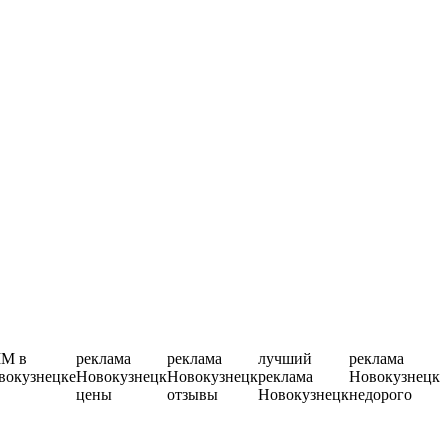
M в
реклама
реклама
лучший
реклама
вокузнецке
Новокузнецк
Новокузнецк
реклама
Новокузнецк
цены
отзывы
Новокузнецк
недорого