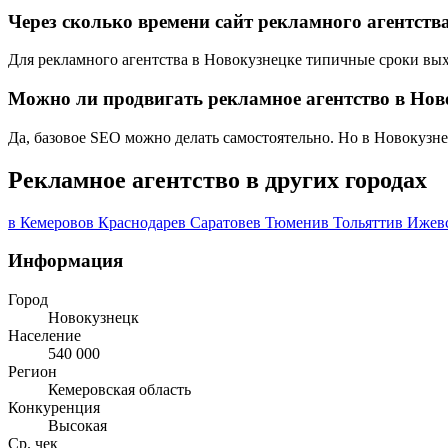
Через сколько времени сайт рекламного агентств
Для рекламного агентства в Новокузнецке типичные сроки выход
Можно ли продвигать рекламное агентство в Нов
Да, базовое SEO можно делать самостоятельно. Но в Новокузн
Рекламное агентство в других городах
в Кемерово
в Краснодаре
в Саратове
в Тюмени
в Тольятти
в Ижев
Информация
Город
Новокузнецк
Население
540 000
Регион
Кемеровская область
Конкуренция
Высокая
Ср. чек