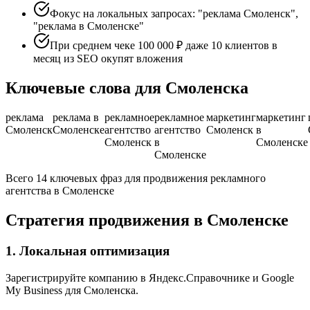
Фокус на локальных запросах: "реклама Смоленск",
"реклама в Смоленске"
При среднем чеке 100 000 ₽ даже 10 клиентов в
месяц из SEO окупят вложения
Ключевые слова для Смоленска
реклама
реклама в
рекламное
рекламное
маркетинг
маркетинг
Смоленск
Смоленске
агентство
агентство
Смоленск
в
Смоленск
в
Смоленске
Смоленске
Всего 14 ключевых фраз для продвижения рекламного
агентства в Смоленске
Стратегия продвижения в Смоленске
1. Локальная оптимизация
Зарегистрируйте компанию в Яндекс.Справочнике и Google
My Business для Смоленска.