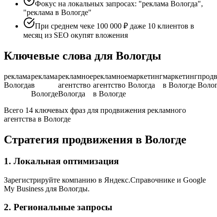
Фокус на локальных запросах: "реклама Вологда",
"реклама в Вологде"
При среднем чеке 100 000 ₽ даже 10 клиентов в
месяц из SEO окупят вложения
Ключевые слова для Вологды
реклама
реклама
рекламное
рекламное
маркетинг
маркетинг
прод
Вологда
в
агентство
агентство
Вологда
в Вологде
Волог
Вологде
Вологда
в Вологде
Всего 14 ключевых фраз для продвижения рекламного
агентства в Вологде
Стратегия продвижения в Вологде
1. Локальная оптимизация
Зарегистрируйте компанию в Яндекс.Справочнике и Google
My Business для Вологды.
2. Региональные запросы