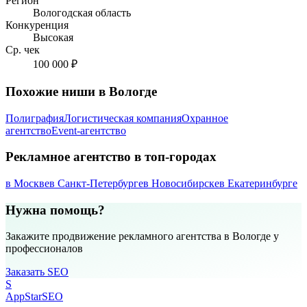
Регион
Вологодская область
Конкуренция
Высокая
Ср. чек
100 000 ₽
Похожие ниши в Вологде
Полиграфия
Логистическая компания
Охранное
агентство
Event-агентство
Рекламное агентство в топ-городах
в Москве
в Санкт-Петербурге
в Новосибирске
в Екатеринбурге
Нужна помощь?
Закажите продвижение рекламного агентства в Вологде у
профессионалов
Заказать SEO
S
AppStar
SEO