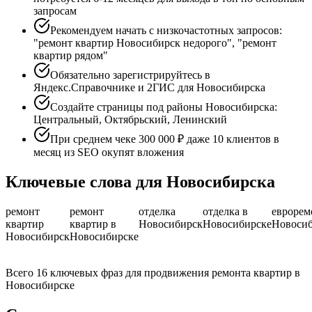
запросам
Рекомендуем начать с низкочастотных запросов:
"ремонт квартир Новосибирск недорого", "ремонт
квартир рядом"
Обязательно зарегистрируйтесь в
Яндекс.Справочнике и 2ГИС для Новосибирска
Создайте страницы под районы Новосибирска:
Центральный, Октябрьский, Ленинский
При среднем чеке 300 000 ₽ даже 10 клиентов в
месяц из SEO окупят вложения
Ключевые слова для Новосибирска
ремонт
ремонт
отделка
отделка в
еврорем
квартир
квартир в
Новосибирск
Новосибирске
Новоси
Новосибирск
Новосибирске
Всего 16 ключевых фраз для продвижения ремонта квартир в
Новосибирске