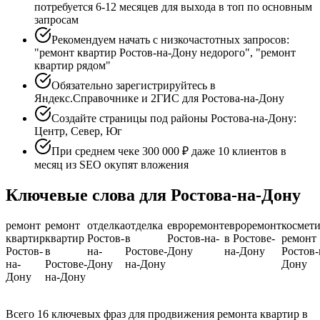
потребуется 6-12 месяцев для выхода в топ по основным
запросам
Рекомендуем начать с низкочастотных запросов:
"ремонт квартир Ростов-на-Дону недорого", "ремонт
квартир рядом"
Обязательно зарегистрируйтесь в
Яндекс.Справочнике и 2ГИС для Ростова-на-Дону
Создайте страницы под районы Ростова-на-Дону:
Центр, Север, Юг
При среднем чеке 300 000 ₽ даже 10 клиентов в
месяц из SEO окупят вложения
Ключевые слова для Ростова-на-Дону
ремонт
ремонт
отделка
отделка
евроремонт
евроремонт
космет
квартир
квартир
Ростов-
в
Ростов-на-
в Ростове-
ремонт
Ростов-
в
на-
Ростове-
Дону
на-Дону
Ростов-
на-
Ростове-
Дону
на-Дону
Дону
Дону
на-Дону
Всего 16 ключевых фраз для продвижения ремонта квартир в