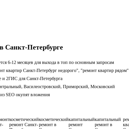
в Санкт-Петербурге
ся 6-12 месяцев для выхода в топ по основным запросам
онт квартир Санкт-Петербург недорого", "ремонт квартир рядом"
е и 2ГИС для Санкт-Петербурга
ентральный, Василеостровский, Приморский, Московский
ц из SEO окупят вложения
емонт
косметический
косметический
капитальный
капитальный
ре
т-
ремонт Санкт-
ремонт в
ремонт
ремонт в
кв