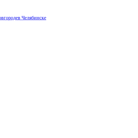
овгороде
в Челябинске