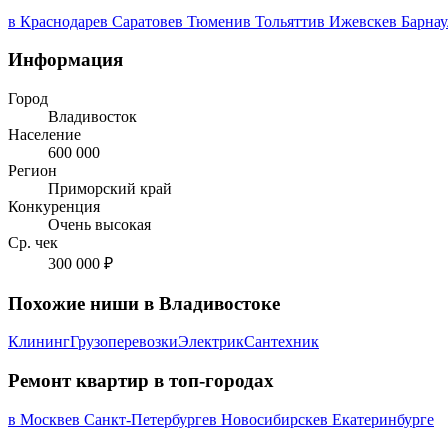
в Краснодаре
в Саратове
в Тюмени
в Тольятти
в Ижевске
в Барнау
Информация
Город
Владивосток
Население
600 000
Регион
Приморский край
Конкуренция
Очень высокая
Ср. чек
300 000 ₽
Похожие ниши в Владивостоке
Клининг
Грузоперевозки
Электрик
Сантехник
Ремонт квартир в топ-городах
в Москве
в Санкт-Петербурге
в Новосибирске
в Екатеринбурге