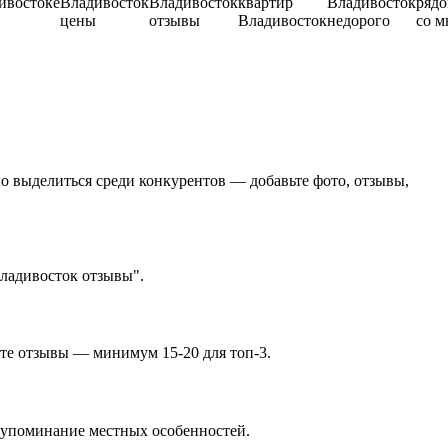
ивостоке
Владивосток
Владивосток
квартир
Владивосток
ряд
цены
отзывы
Владивосток
недорого
со м
о выделиться среди конкурентов — добавьте фото, отзывы,
Владивосток отзывы".
йте отзывы — минимум 15-20 для топ-3.
, упоминание местных особенностей.