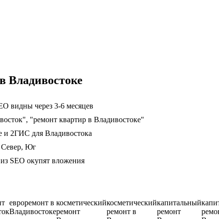
в Владивостоке
EO видны через 3-6 месяцев
восток", "ремонт квартир в Владивостоке"
е и 2ГИС для Владивостока
 Север, Юг
ц из SEO окупят вложения
нт
евроремонт в
косметический
косметический
капитальный
капи
ток
Владивостоке
ремонт
ремонт в
ремонт
ремо