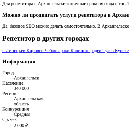
Для репетитора в Архангельске типичные сроки выхода в топ-10
Можно ли продвигать услуги репетитора в Архан
Да, базовое SEO можно делать самостоятельно. В Архангельске
Репетитор в других городах
в Липецке
в Кирове
в Чебоксарах
в Калининграде
в Туле
в Курске
Информация
Город
Архангельск
Население
340 000
Регион
Архангельская
область
Конкуренция
Средняя
Ср. чек
2 000 ₽