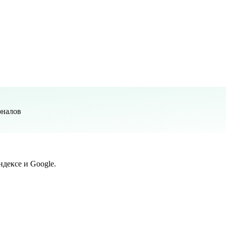
оналов
дексе и Google.