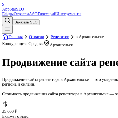
S
AppStar
SEO
Гайды
Отрасли
ASO
Глоссарий
Инструменты
Заказать SEO
Главная
Отрасли
Репетитор
в Архангельске
Конкуренция: Средняя
Архангельск
Продвижение сайта реп
Продвижение сайта репетитора в Архангельске — это умеренная
региона и онлайн.
Стоимость продвижения сайта репетитора в Архангельске — от 
35 000 ₽
Бюджет от/мес