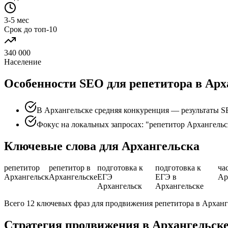
3-5 мес
Срок до топ-10
340 000
Население
Особенности SEO для репетитора в Арх
В Архангельске средняя конкуренция — результаты S
Фокус на локальных запросах: "репетитор Архангельс
Ключевые слова для Архангельска
репетитор
репетитор в
подготовка к
подготовка к
ча
Архангельск
Архангельске
ЕГЭ
ЕГЭ в
Ар
Архангельск
Архангельске
Всего 12 ключевых фраз для продвижения репетитора в Арханг
Стратегия продвижения в Архангельск