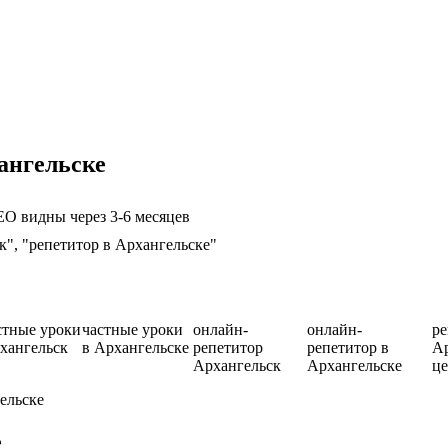
ангельске
EO видны через 3-6 месяцев
к", "репетитор в Архангельске"
стные уроки
частные уроки
онлайн-
онлайн-
ре
хангельск
в Архангельске
репетитор
репетитор в
Ар
Архангельск
Архангельске
ц
ельске
е