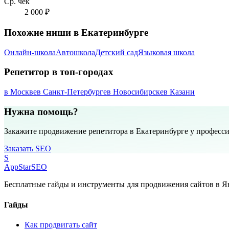
Ср. чек
2 000 ₽
Похожие ниши в Екатеринбурге
Онлайн-школа
Автошкола
Детский сад
Языковая школа
Репетитор в топ-городах
в Москве
в Санкт-Петербурге
в Новосибирске
в Казани
Нужна помощь?
Закажите продвижение репетитора в Екатеринбурге у професс
Заказать SEO
S
AppStar
SEO
Бесплатные гайды и инструменты для продвижения сайтов в Ян
Гайды
Как продвигать сайт