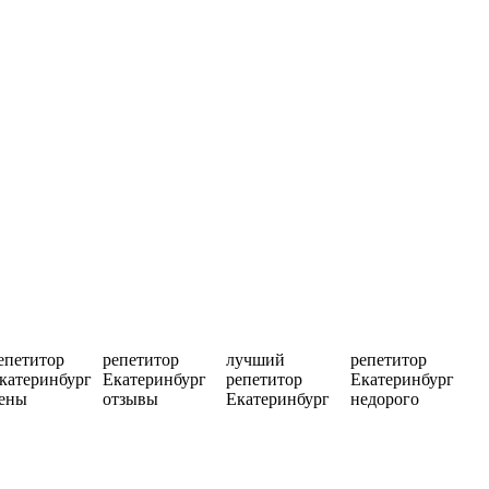
епетитор
репетитор
лучший
репетитор
катеринбург
Екатеринбург
репетитор
Екатеринбург
ены
отзывы
Екатеринбург
недорого