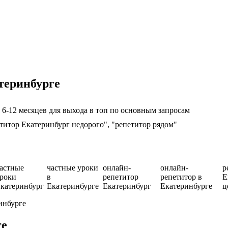
теринбурге
6-12 месяцев для выхода в топ по основным запросам
етитор Екатеринбург недорого", "репетитор рядом"
астные
частные уроки
онлайн-
онлайн-
р
роки
в
репетитор
репетитор в
Е
катеринбург
Екатеринбурге
Екатеринбург
Екатеринбурге
ц
инбурге
ге