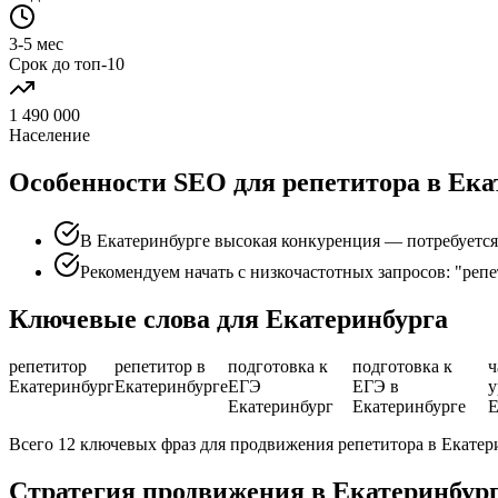
3-5 мес
Срок до топ-10
1 490 000
Население
Особенности SEO для репетитора в Ека
В Екатеринбурге высокая конкуренция — потребуется 
Рекомендуем начать с низкочастотных запросов: "реп
Ключевые слова для Екатеринбурга
репетитор
репетитор в
подготовка к
подготовка к
ч
Екатеринбург
Екатеринбурге
ЕГЭ
ЕГЭ в
у
Екатеринбург
Екатеринбурге
Е
Всего 12 ключевых фраз для продвижения репетитора в Екатер
Стратегия продвижения в Екатеринбур