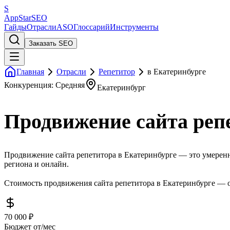
S
AppStar
SEO
Гайды
Отрасли
ASO
Глоссарий
Инструменты
Заказать SEO
Главная
Отрасли
Репетитор
в Екатеринбурге
Конкуренция: Средняя
Екатеринбург
Продвижение сайта реп
Продвижение сайта репетитора в Екатеринбурге — это умеренна
региона и онлайн.
Стоимость продвижения сайта репетитора в Екатеринбурге — от
70 000 ₽
Бюджет от/мес