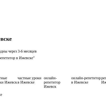
евске
дны через 3-6 месяцев
репетитор в Ижевске"
тные
частные уроки
онлайн-
онлайн-репетитор
ре
ки Ижевск
в Ижевске
репетитор
в Ижевске
Иж
Ижевск
ке