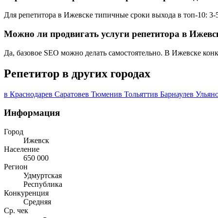
Для репетитора в Ижевске типичные сроки выхода в топ-10: 3-5
Можно ли продвигать услуги репетитора в Ижевс
Да, базовое SEO можно делать самостоятельно. В Ижевске конк
Репетитор в других городах
в Краснодаре
в Саратове
в Тюмени
в Тольятти
в Барнауле
в Ульян
Информация
Город
Ижевск
Население
650 000
Регион
Удмуртская
Республика
Конкуренция
Средняя
Ср. чек