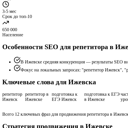
3-5 мес
Срок до топ-10
650 000
Население
Особенности SEO для репетитора в Иж
В Ижевске средняя конкуренция — результаты SEO ви
Фокус на локальных запросах: "репетитор Ижевск", "
Ключевые слова для Ижевска
репетитор
репетитор в
подготовка к
подготовка к ЕГЭ
час
Ижевск
Ижевске
ЕГЭ Ижевск
в Ижевске
уро
Всего 12 ключевых фраз для продвижения репетитора в Ижевс
Стратегия продвижения в Ижевске