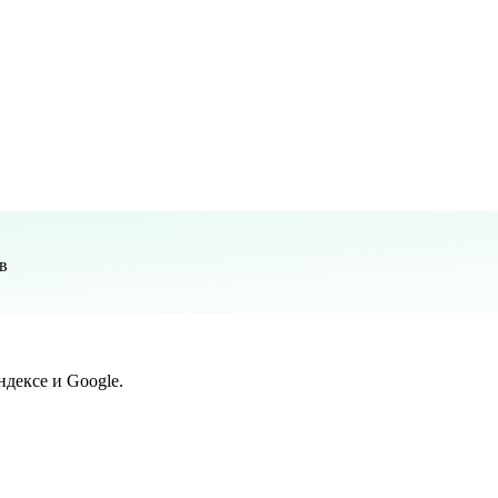
в
дексе и Google.