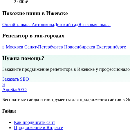
2 000 ₽
Похожие ниши в Ижевске
Онлайн-школа
Автошкола
Детский сад
Языковая школа
Репетитор в топ-городах
в Москве
в Санкт-Петербурге
в Новосибирске
в Екатеринбурге
Нужна помощь?
Закажите продвижение репетитора в Ижевске у профессионало
Заказать SEO
S
AppStar
SEO
Бесплатные гайды и инструменты для продвижения сайтов в Ян
Гайды
Как продвигать сайт
Продвижение в Яндексе