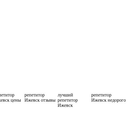
петитор
репетитор
лучший
репетитор
евск цены
Ижевск отзывы
репетитор
Ижевск недорого
Ижевск