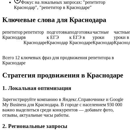
Фокус на локальных запросах: "репетитор
Краснодар", "репетитор в Краснодаре"
Ключевые слова для Краснодара
репетитор
репетитор
подготовка
подготовка
частные
частные
Краснодар
в
к ЕГЭ
к ЕГЭ в
уроки
уроки в
Краснодаре
Краснодар
Краснодаре
Краснодар
Краснод
Всего 12 ключевых фраз для продвижения репетитора в
Краснодаре
Стратегия продвижения в Краснодаре
1. Локальная оптимизация
Зарегистрируйте компанию в Яндекс.Справочнике и Google
My Business для Краснодара. В городе с населением 930 000
важно выделиться среди конкурентов — добавьте фото,
отзывы, актуальные часы работы.
2. Региональные запросы