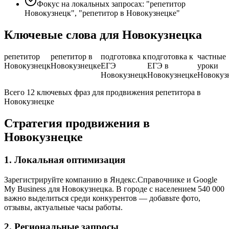
Фокус на локальных запросах: "репетитор
Новокузнецк", "репетитор в Новокузнецке"
Ключевые слова для Новокузнецка
репетитор
репетитор в
подготовка к
подготовка к
частные
Новокузнецк
Новокузнецке
ЕГЭ
ЕГЭ в
уроки
Новокузнецк
Новокузнецке
Новокуз
Всего 12 ключевых фраз для продвижения репетитора в
Новокузнецке
Стратегия продвижения в
Новокузнецке
1. Локальная оптимизация
Зарегистрируйте компанию в Яндекс.Справочнике и Google
My Business для Новокузнецка. В городе с населением 540 000
важно выделиться среди конкурентов — добавьте фото,
отзывы, актуальные часы работы.
2. Региональные запросы