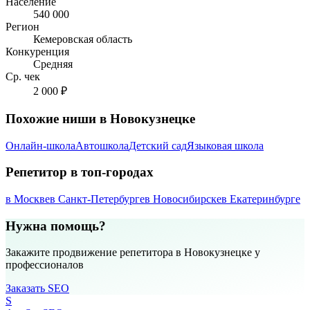
Население
540 000
Регион
Кемеровская область
Конкуренция
Средняя
Ср. чек
2 000 ₽
Похожие ниши в Новокузнецке
Онлайн-школа
Автошкола
Детский сад
Языковая школа
Репетитор в топ-городах
в Москве
в Санкт-Петербурге
в Новосибирске
в Екатеринбурге
Нужна помощь?
Закажите продвижение репетитора в Новокузнецке у
профессионалов
Заказать SEO
S