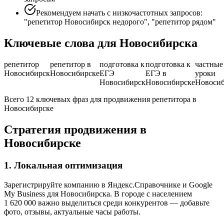
Рекомендуем начать с низкочастотных запросов:
"репетитор Новосибирск недорого", "репетитор рядом"
Ключевые слова для Новосибирска
репетитор
репетитор в
подготовка к
подготовка к
частные
Новосибирск
Новосибирске
ЕГЭ
ЕГЭ в
уроки
Новосибирск
Новосибирске
Новоси
Всего 12 ключевых фраз для продвижения репетитора в
Новосибирске
Стратегия продвижения в
Новосибирске
1. Локальная оптимизация
Зарегистрируйте компанию в Яндекс.Справочнике и Google
My Business для Новосибирска. В городе с населением
1 620 000 важно выделиться среди конкурентов — добавьте
фото, отзывы, актуальные часы работы.